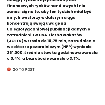
finansowych rynków handlowych i nie
zanosi się na to, aby ten tydzień miał być
inny. Inwestorzy w dalszym ciągu
koncentrują swoją uwagę na
ubiegłotygodniowej publikacji danych o
zatrudnieniu w USA. Liczba wakatów
(JOLTS) wzrosła do 10,75 mln, zatrudnienie
w sektorze pozarolniczym (NFP) wyniosło
261.000, średnia stawka godzinowa wzrosła
o 0,4%, a bezrobocie wzrosło o 3,7%.
GO TO POST