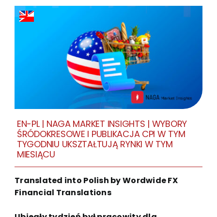
EN-PL | NAGA MARKET INSIGHTS | WYBORY
ŚRÓDOKRESOWE I PUBLIKACJA CPI W TYM
TYGODNIU UKSZTAŁTUJĄ RYNKI W TYM
MIESIĄCU
Translated into Polish by Wordwide FX
Financial Translations
Ubiegły tydzień był pracowity dla