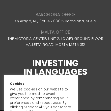
BARCELONA OFFICE
C/Aragó, 141, 3er-4 • 08015 Barcelona, SPAIN
MALTA OFFICE
THE VICTORIA CENTRE, UNIT 2, LOWER GROUND FLOOR
VALLETTA ROAD, MOSTA MST 9012
INVESTING
IN LANGUAGES
Cookies
We use cookies on our website to
give you the most relevant
experience by remembering your
preferences and repeat visits. By
clicking “Accept All”, you consent to