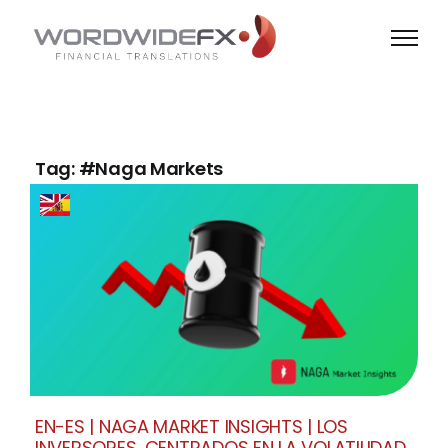
Skip
to
content
Tag: #Naga Markets
EN-ES | NAGA MARKET INSIGHTS | LOS
INVERSORES, CENTRADOS EN LA VOLATILIDAD